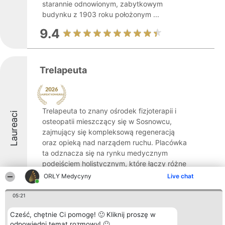
starannie odnowionym, zabytkowym
budynku z 1903 roku położonym ...
9.4
Trelapeuta
Trelapeuta to znany ośrodek fizjoterapii i
Laureaci
osteopatii mieszczący się w Sosnowcu,
zajmujący się kompleksową regeneracją
oraz opieką nad narządem ruchu. Placówka
ta odznacza się na rynku medycznym
podejściem holistycznym, które łączy różne
techniki: ...
ORŁY Medycyny
Live chat
10
05:21
Cześć, chętnie Ci pomogę! 🙂 Kliknij proszę w
odpowiedni temat rozmowy! 🙂