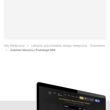
Orły Medycyny
Lekarze, przychodnie, sklepy medyczne - Sosnowiec
Gabinet Masażu i Podologii MM