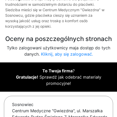
trudnościami w samodzielnym dotarciu do placówki.
Siedziba mieści się w Centrum Medycznym "Gwiezdna" w
Sosnowcu, gdzie placówka cieszy się uznaniem za
wysoką jakość usług oraz troskę o komfort osób
korzystających z jej opieki.
Oceny na poszczególnych stronach
Tylko zalogowani użytkownicy maja dostęp do tych
danych.
Kliknij, aby się zalogować.
To Twoja firma
?
Gratulacje!
Sprawdź jak odebrać materiały
promocyjne!
Sosnowiec
Centrum Medyczne "Gwiezdna", ul. Marszałka