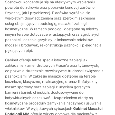
Sosnowcu koncentruje się na efektywnym wspieraniu
powrotu do zdrowia oraz poprawie kondycji zarówno
fizycznej, jak i psychicznej. Placówka wyróżnia się
wieloletnim doświadczeniem oraz szerokim zakresem
usług obejmujących podologię, masaże i zabiegi
kosmetyczne. W ramach podologii dostępne są między
innymi terapie dotyczące wrastających oraz zgrubiałych
paznokci, leczenie grzybicy, eliminowanie odcisków,
modzeli i brodawek, rekonstrukcje paznokci i pielęgnacja
pękających pięt.
Gabinet oferuje także specjalistyczne zabiegi jak
zakładanie klamer drutowych Fraser’a oraz tytanowych,
co pozwala skutecznie rozwiązywać trudności związane z
paznokciami. W zakresie masażu dostępne są terapie
lecznicze, klasyczne, relaksacyjne, drenaż limfatyczny,
masaż sportowy oraz zabiegi z użyciem gorących
kamieni i baniek chińskich, dostosowywane do
indywidualnych oczekiwań. Uzupełnieniem oferty są
kosmetyczne procedury zamykania naczynek i usuwania
włókniaków. W wyjątkowych sytuacjach
Gabinet Masażu i
Podologii MM
oferuje wizyty domowe dla pacjentów z