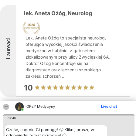
lek. Aneta Ożóg, Neurolog
Lek. Aneta Ożóg to specjalista neurolog,
Laureaci
oferująca wysokiej jakości świadczenia
medyczne w Lublinie, z gabinetem
zlokalizowanym przy ulicy Zwycięskiej 6A.
Doktor Ożóg koncentruje się na
diagnostyce oraz leczeniu szerokiego
zakresu schorzeń ...
10
ORŁY Medycyny
Live chat
Medika. Gabinety lekarskie
02:46
Laureaci
Cześć, chętnie Ci pomogę! 🙂 Kliknij proszę w
odpowiedni temat rozmowy! 🙂