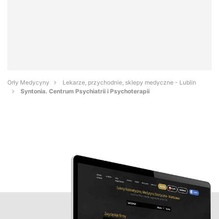
Orły Medycyny
Lekarze, przychodnie, sklepy medyczne - Lublin
Syntonia. Centrum Psychiatrii i Psychoterapii