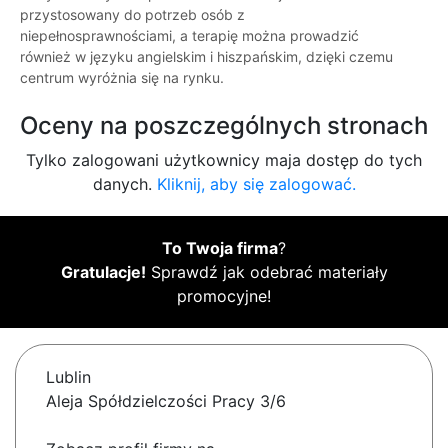
przystosowany do potrzeb osób z
niepełnosprawnościami, a terapię można prowadzić
również w języku angielskim i hiszpańskim, dzięki czemu
centrum wyróżnia się na rynku.
Oceny na poszczególnych stronach
Tylko zalogowani użytkownicy maja dostęp do tych
danych.
Kliknij, aby się zalogować.
To Twoja firma
?
Gratulacje!
Sprawdź jak odebrać materiały
promocyjne!
Lublin
Aleja Spółdzielczości Pracy 3/6