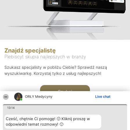
Znajdź specjalistę
Plebiscyt skupia najlepszych w branży
Szukasz specjalisty w pobliżu Ciebie? Sprawdź naszą
wyszukiwarkę. Korzystaj tylko z usług najlepszych!
Szukaj
ORŁY Medycyny
Live chat
13:14
Cześć, chętnie Ci pomogę! 🙂 Kliknij proszę w
odpowiedni temat rozmowy! 🙂