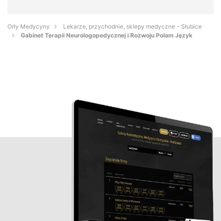
Orły Medycyny
Lekarze, przychodnie, sklepy medyczne - Słubice
Gabinet Terapii Neurologopedycznej i Rozwoju Polam Język