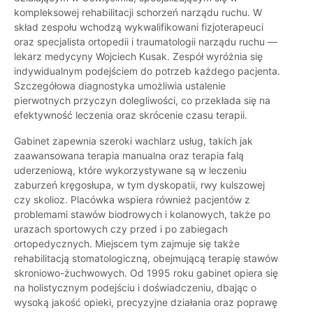
kompleksowej rehabilitacji schorzeń narządu ruchu. W
skład zespołu wchodzą wykwalifikowani fizjoterapeuci
oraz specjalista ortopedii i traumatologii narządu ruchu —
lekarz medycyny Wojciech Kusak. Zespół wyróżnia się
indywidualnym podejściem do potrzeb każdego pacjenta.
Szczegółowa diagnostyka umożliwia ustalenie
pierwotnych przyczyn dolegliwości, co przekłada się na
efektywność leczenia oraz skrócenie czasu terapii.
Gabinet zapewnia szeroki wachlarz usług, takich jak
zaawansowana terapia manualna oraz terapia falą
uderzeniową, które wykorzystywane są w leczeniu
zaburzeń kręgosłupa, w tym dyskopatii, rwy kulszowej
czy skolioz. Placówka wspiera również pacjentów z
problemami stawów biodrowych i kolanowych, także po
urazach sportowych czy przed i po zabiegach
ortopedycznych. Miejscem tym zajmuje się także
rehabilitacją stomatologiczną, obejmującą terapię stawów
skroniowo-żuchwowych. Od 1995 roku gabinet opiera się
na holistycznym podejściu i doświadczeniu, dbając o
wysoką jakość opieki, precyzyjne działania oraz poprawę