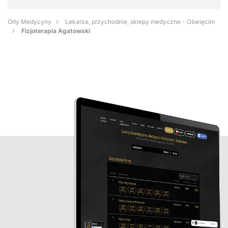
Orły Medycyny
Lekarze, przychodnie, sklepy medyczne - Oświęcim
Fizjoterapia Agatowski