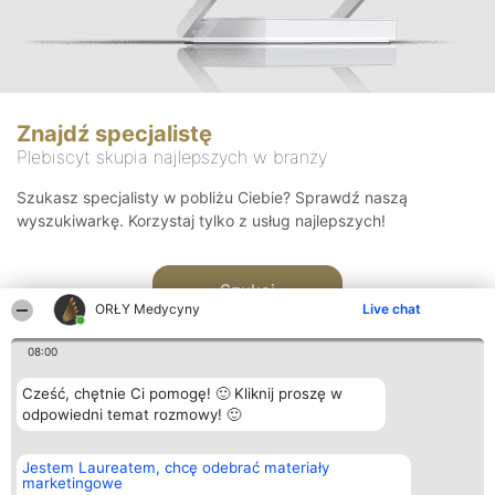
Znajdź specjalistę
Plebiscyt skupia najlepszych w branży
Szukasz specjalisty w pobliżu Ciebie? Sprawdź naszą
wyszukiwarkę. Korzystaj tylko z usług najlepszych!
Szukaj
ORŁY Medycyny
Live chat
08:00
Cześć, chętnie Ci pomogę! 🙂 Kliknij proszę w
odpowiedni temat rozmowy! 🙂
Organizator plebiscytu
Plebiscyt
Kontakt
Jestem Laureatem, chcę odebrać materiały
Bright Side Solutions sp. z o.
Laureaci
Kontakt
marketingowe
o. sp. k.
Lista