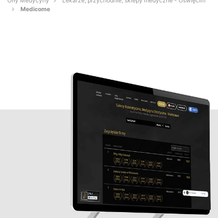
Orły Medycyny
Lekarze, przychodnie, sklepy medyczne - Oświęcim
Medicome