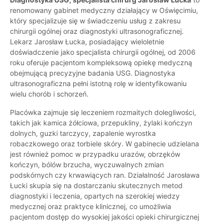
renomowany gabinet medyczny działający w Oświęcimiu,
który specjalizuje się w świadczeniu usług z zakresu
chirurgii ogólnej oraz diagnostyki ultrasonograficznej.
Lekarz Jarosław Łucka, posiadający wieloletnie
doświadczenie jako specjalista chirurgii ogólnej, od 2006
roku oferuje pacjentom kompleksową opiekę medyczną
obejmującą precyzyjne badania USG. Diagnostyka
ultrasonograficzna pełni istotną rolę w identyfikowaniu
wielu chorób i schorzeń.
Placówka zajmuje się leczeniem rozmaitych dolegliwości,
takich jak kamica żółciowa, przepukliny, żylaki kończyn
dolnych, guzki tarczycy, zapalenie wyrostka
robaczkowego oraz torbiele skóry. W gabinecie udzielana
jest również pomoc w przypadku urazów, obrzęków
kończyn, bólów brzucha, wyczuwalnych zmian
podskórnych czy krwawiących ran. Działalność Jarosława
Łucki skupia się na dostarczaniu skutecznych metod
diagnostyki i leczenia, opartych na szerokiej wiedzy
medycznej oraz praktyce klinicznej, co umożliwia
pacjentom dostęp do wysokiej jakości opieki chirurgicznej