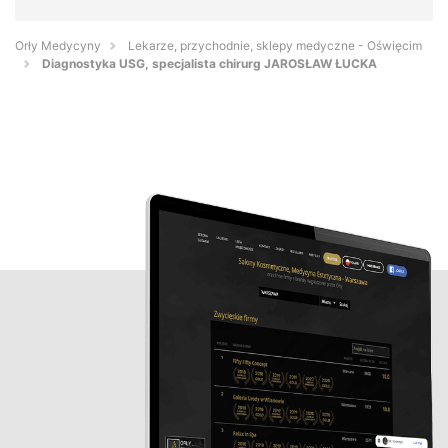
Orły Medycyny
Lekarze, przychodnie, sklepy medyczne - Oświęcim
Diagnostyka USG, specjalista chirurg JAROSŁAW ŁUCKA