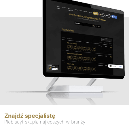
Znajdź specjalistę
Plebiscyt skupia najlepszych w branży