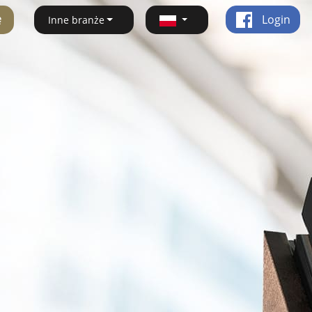
ę
Login
Inne branże