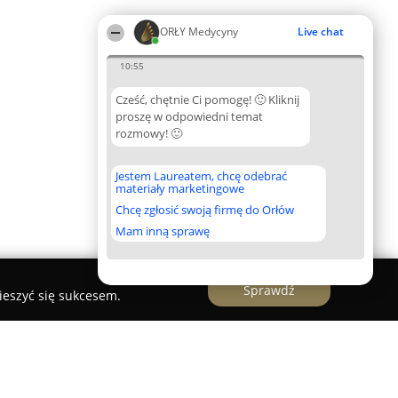
ORŁY Medycyny
Live chat
10:55
Cześć, chętnie Ci pomogę! 🙂 Kliknij
proszę w odpowiedni temat
rozmowy! 🙂
Jestem Laureatem, chcę odebrać
materiały marketingowe
Chcę zgłosić swoją firmę do Orłów
Mam inną sprawę
Sprawdź
ieszyć się sukcesem.