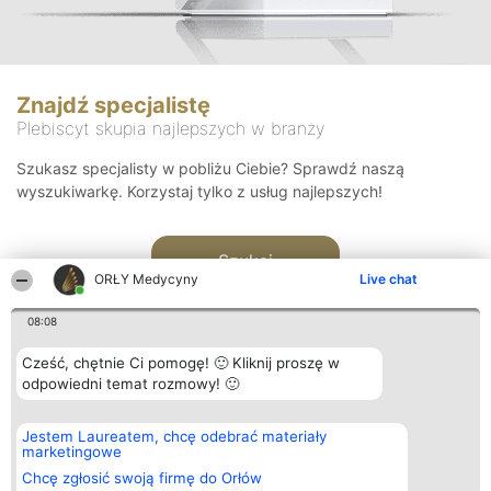
Znajdź specjalistę
Plebiscyt skupia najlepszych w branży
Szukasz specjalisty w pobliżu Ciebie? Sprawdź naszą
wyszukiwarkę. Korzystaj tylko z usług najlepszych!
Szukaj
ORŁY Medycyny
Live chat
08:08
Cześć, chętnie Ci pomogę! 🙂 Kliknij proszę w
odpowiedni temat rozmowy! 🙂
Organizator plebiscytu
Plebiscyt
Kontakt
Jestem Laureatem, chcę odebrać materiały
Bright Side Solutions sp. z o.
Laureaci
Kontakt
marketingowe
o. sp. k.
Lista
ul. Ruska 22
wszystkich
Chcę zgłosić swoją firmę do Orłów
Wrocław 50-079
Laureatów