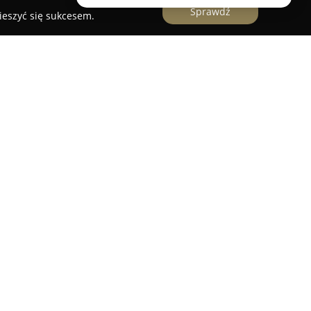
Sprawdź
ieszyć się sukcesem.
ielniaszek
y Tadeusz Cielniaszek
w Opolu, mieszczący się
est cenionym ośrodkiem świadczącym usługi
. Praktyka zarządzana przez doktora Tadeusza
oletnim doświadczeniem w chirurgii ogólnej,
kości oraz profesjonalizmu. Lekarz prowadzi
, zdobywając przez lata zaufanie oraz pozytywne
h z opieki.
u należy nie tylko wysokie kompetencje i
 ale także indywidualne, życzliwe podejście do
ją umiejętności doktora w jasnym i zrozumiałym