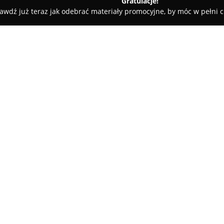
Gratulacje!
awdź już teraz jak odebrać materiały promocyjne, by móc w pełni c
edyczne - Czarnowąsy
Prywatny Gabinet Chirurgiczny Tadeusz C
usz Cielniaszek
O firmie:
Prywatny Gabinet Chirurgiczn
przy ulicy Krapkowickiej 20, j
medyczne na wysokim poziomie
Cielniaszka, specjalistę z wiel
oferuje pacjentom gwarancję ja
swoją działalność od 1998 roku
opinie wśród osób korzystającyc
Do wyróżniających cech gabinet
specjalistyczne przygotowanie,
pacjentów. Recenzje podkreśla