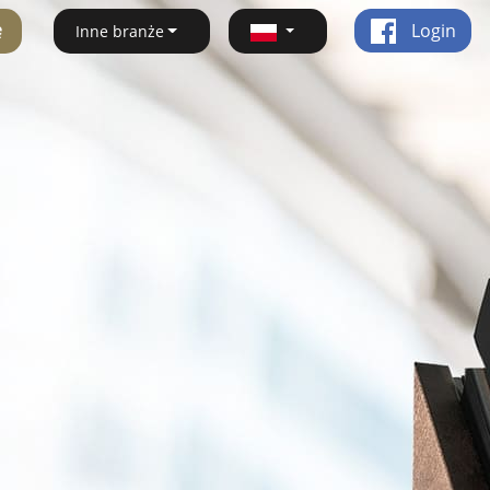
ę
Login
Inne branże