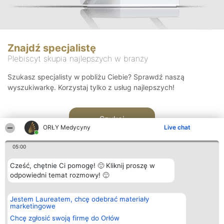
Znajdź specjalistę
Plebiscyt skupia najlepszych w branży
Szukasz specjalisty w pobliżu Ciebie? Sprawdź naszą
wyszukiwarkę. Korzystaj tylko z usług najlepszych!
Szukaj
ORŁY Medycyny
Live chat
05:00
Cześć, chętnie Ci pomogę! 🙂 Kliknij proszę w
odpowiedni temat rozmowy! 🙂
Organizator plebiscytu
Plebiscyt
Kontakt
Jestem Laureatem, chcę odebrać materiały
Bright Side Solutions sp. z o.
Laureaci
Kontakt
marketingowe
o. sp. k.
Lista
ul. Ruska 22
wszystkich
Chcę zgłosić swoją firmę do Orłów
Wrocław 50-079
Laureatów