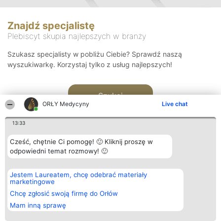
Znajdź specjalistę
Plebiscyt skupia najlepszych w branży
Szukasz specjalisty w pobliżu Ciebie? Sprawdź naszą
wyszukiwarkę. Korzystaj tylko z usług najlepszych!
Szukaj
ORŁY Medycyny
Live chat
13:33
Cześć, chętnie Ci pomogę! 🙂 Kliknij proszę w
odpowiedni temat rozmowy! 🙂
Organizator plebiscytu
Plebiscyt
Kontakt
Jestem Laureatem, chcę odebrać materiały
Bright Side Solutions sp. z o.
Laureaci
Kontakt
marketingowe
o. sp. k.
Lista
ul. Ruska 22
wszystkich
Chcę zgłosić swoją firmę do Orłów
Wrocław 50-079
Laureatów
Mam inną sprawę
KRS 0000749100 | Regon
Zasady
381313360 | NIP 8943132676
Regulamin
+48 508 492 400
Polityka