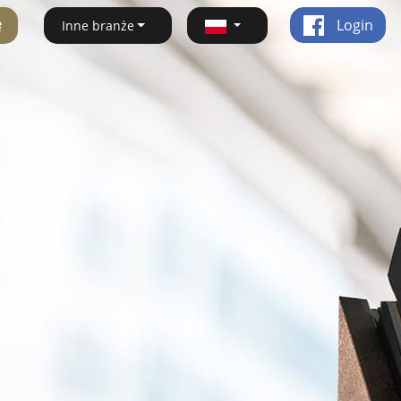
ę
Login
Inne branże