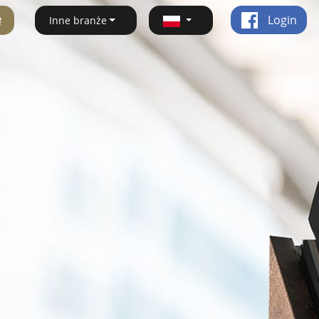
ę
Login
Inne branże