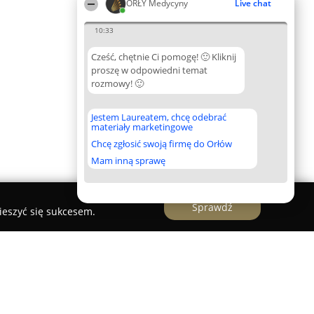
ORŁY Medycyny
Live chat
10:33
Cześć, chętnie Ci pomogę! 🙂 Kliknij
proszę w odpowiedni temat
rozmowy! 🙂
Jestem Laureatem, chcę odebrać
materiały marketingowe
Chcę zgłosić swoją firmę do Orłów
Mam inną sprawę
Sprawdź
ieszyć się sukcesem.