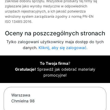
zakresie doboru sprzętu. Wszystkie produkty tej firmy są
zgłaszane jako wyroby medyczne w odpowiednich
urzędach rejestracyjnych, a ich jakość potwierdza
wdrożony system zarządzania zgodny z normą PN-EN
ISO 13485:2016.
Oceny na poszczególnych stronach
Tylko zalogowani użytkownicy maja dostęp do tych
danych.
Kliknij, aby się zalogować.
To Twoja firma
?
Gratulacje!
Sprawdź jak odebrać materiały
promocyjne!
Warszawa
Chmielna 98