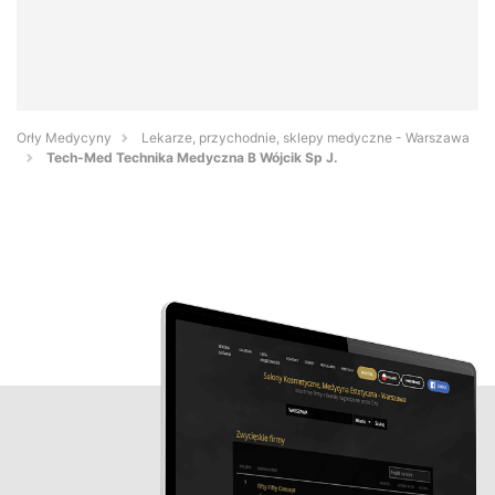
Orły Medycyny
Lekarze, przychodnie, sklepy medyczne - Warszawa
Tech-Med Technika Medyczna B Wójcik Sp J.