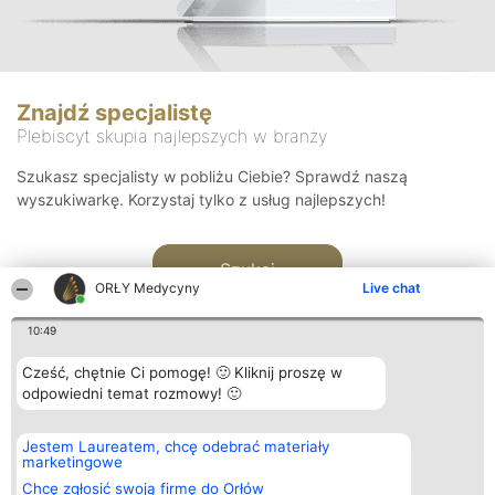
Znajdź specjalistę
Plebiscyt skupia najlepszych w branży
Szukasz specjalisty w pobliżu Ciebie? Sprawdź naszą
wyszukiwarkę. Korzystaj tylko z usług najlepszych!
Szukaj
ORŁY Medycyny
Live chat
10:49
Cześć, chętnie Ci pomogę! 🙂 Kliknij proszę w
odpowiedni temat rozmowy! 🙂
Organizator plebiscytu
Plebiscyt
Kontakt
Jestem Laureatem, chcę odebrać materiały
Bright Side Solutions sp. z o.
Laureaci
Kontakt
marketingowe
o. sp. k.
Lista
ul. Ruska 22
wszystkich
Chcę zgłosić swoją firmę do Orłów