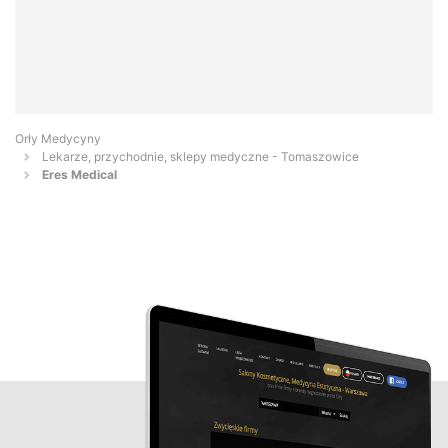
Orły Medycyny
Lekarze, przychodnie, sklepy medyczne - Tomaszowice
Eres Medical