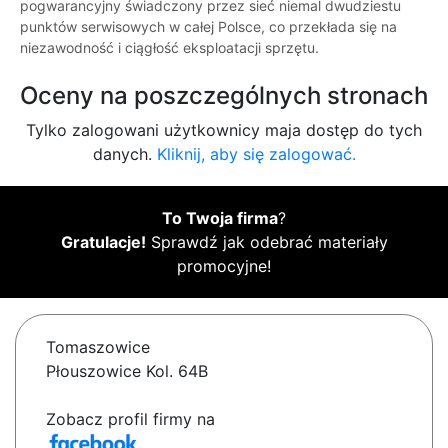
pogwarancyjny świadczony przez sieć niemal dwudziestu
punktów serwisowych w całej Polsce, co przekłada się na
niezawodność i ciągłość eksploatacji sprzętu.
Oceny na poszczególnych stronach
Tylko zalogowani użytkownicy maja dostęp do tych
danych.
Kliknij, aby się zalogować.
To Twoja firma
?
Gratulacje!
Sprawdź jak odebrać materiały
promocyjne!
Tomaszowice
Płouszowice Kol. 64B
Zobacz profil firmy na