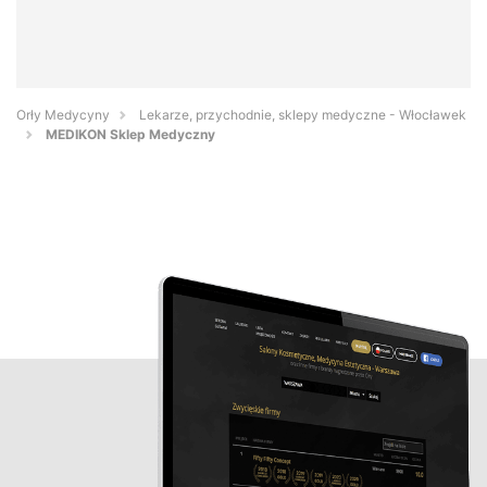
Orły Medycyny
Lekarze, przychodnie, sklepy medyczne - Włocławek
MEDIKON Sklep Medyczny