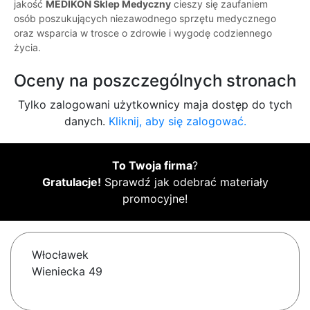
jakość
MEDIKON Sklep Medyczny
cieszy się zaufaniem
osób poszukujących niezawodnego sprzętu medycznego
oraz wsparcia w trosce o zdrowie i wygodę codziennego
życia.
Oceny na poszczególnych stronach
Tylko zalogowani użytkownicy maja dostęp do tych
danych.
Kliknij, aby się zalogować.
To Twoja firma
?
Gratulacje!
Sprawdź jak odebrać materiały
promocyjne!
Włocławek
Wieniecka 49