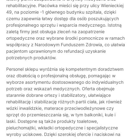
rehabilitacyjne. Placówka mieści się przy ulicy Wienieckiej
49, na poziomie -1 głównego budynku szpitala, dzięki
czemu zapewnia łatwy dostęp dla osób poszukujących
profesjonalnego sprzętu i wsparcia medycznego. Istotną
zaletą firmy jest obsługa zleceń na zaopatrzenie
ortopedyczne oraz wybrane środki pomocnicze w ramach
współpracy z Narodowym Funduszem Zdrowia, co ułatwia
pacjentom uprawnionym do refundacji uzyskanie
potrzebnych produktów.
Personel sklepu wyróżnia się kompetentnym doradztwem
oraz dbałością o profesjonalną obsługę, pomagając w
wyborze asortymentu dostosowanego do indywidualnych
potrzeb oraz wskazań medycznych. Oferta obejmuje
starannie dobrane ortezy i stabilizatory, ułatwiające
rehabilitację i stabilizację różnych partii ciała, jak również
wózki inwalidzkie, materace przeciwodleżynowe czy
sprzęt do przemieszczania się, w tym balkoniki, kule i
laski. Dostępne są także produkty toaletowe,
pieluchomajtki, wkładki ortopedyczne i specjalistyczne
wyroby uciskowe. Dzięki szerokiej ofercie i naciskowi na