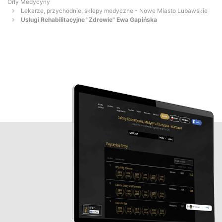
Orły Medycyny
Lekarze, przychodnie, sklepy medyczne - Nowe Miasto Lubawskie
Usługi Rehabilitacyjne "Zdrowie" Ewa Gapińska