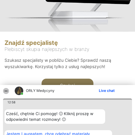
Znajdź specjalistę
Plebiscyt skupia najlepszych w branży
Szukasz specjalisty w pobliżu Ciebie? Sprawdź naszą
wyszukiwarkę. Korzystaj tylko z usług najlepszych!
Szukaj
ORŁY Medycyny
Live chat
12:58
Cześć, chętnie Ci pomogę! 🙂 Kliknij proszę w
odpowiedni temat rozmowy! 🙂
Organizator plebiscytu
Plebiscyt
Kontakt
Jestem Laureatem, chcę odebrać materiały
Bright Side Solutions sp. z o.
Laureaci
Kontakt