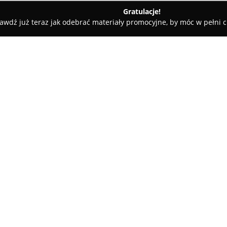
Gratulacje!
awdź już teraz jak odebrać materiały promocyjne, by móc w pełni c
dyczne - Oborniki
Reha Complex - mgr Waldemar Krzyścin
ścin
O firmie:
Gabinet
Reha Complex
położon
zakresie usług rehabilitacyjnyc
pełnej opiece nad pacjentami.
oraz zabiegi fizykoterapeutyczn
Pokaż więcej >>
elektrolecznictwo czy sonoterap
W zakres działalności gabinet
ruchu oraz specjalistyczna kor
realizowana w oparciu o metodę
niemowląt z zaburzeniami rozw