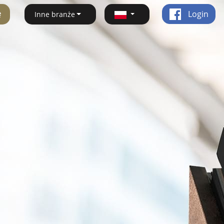
ę
Login
Inne branże