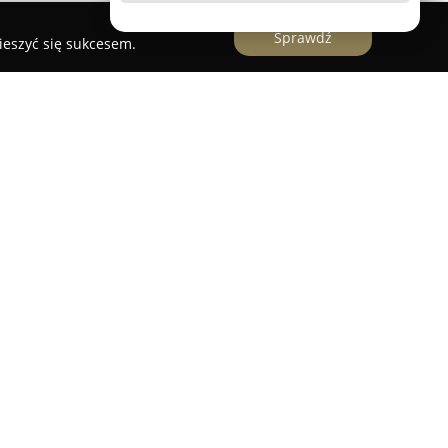
Sprawdź
ieszyć się sukcesem.
y w Obornikach specjalizuje się w szerokim
h oraz fizjoterapeutycznych, skupiając się na
 Ośrodek oferuje nowoczesne terapie manualne
e, takie jak terapia falą uderzeniową,
ia, wspierając leczenie różnych dolegliwości.
u wchodzi leczenie schorzeń bólowych narządu
ekta wad postawy u dzieci i młodzieży,
 FITS. Zespół podejmuje się także rehabilitacji
oju i opieki nad pacjentami neurologicznymi, w