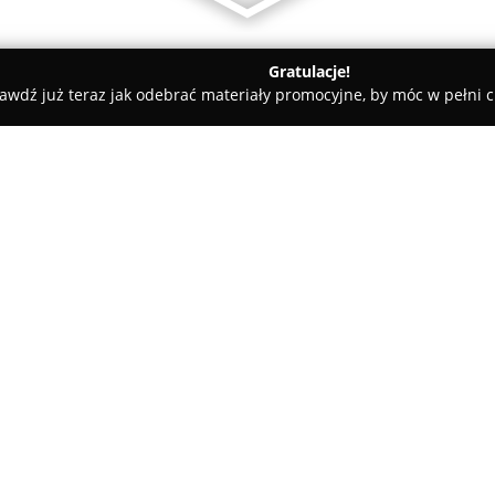
Gratulacje!
awdź już teraz jak odebrać materiały promocyjne, by móc w pełni c
dyczne - Swarzędz
fizjoterapia-rehabilitacja.pl
O firmie:
W Swarzędzu oraz rejonie Pozna
rehabilitacja.pl
oferują rozbud
sprawności. Placówka ta konce
przeznaczonej dla osób po ura
Pokaż więcej >>
udarach mózgu. Zespół doświad
szeroką wiedzę oraz prawie dzie
klinicznej i sportowej, udziel
neurologicznej, kardiologicznej