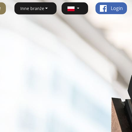
ę
Login
Inne branże