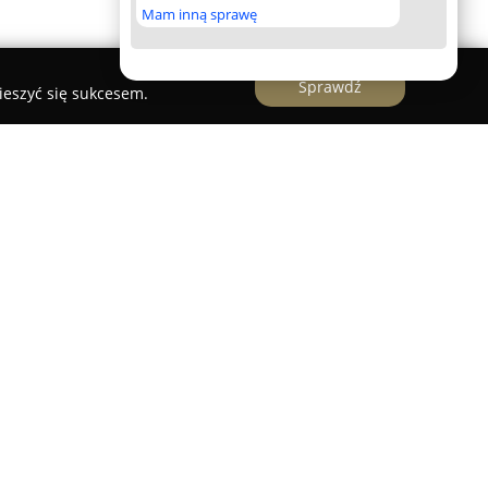
Mam inną sprawę
Sprawdź
ieszyć się sukcesem.
nia, specjaliści związani z
fizjoterapia-
owane wsparcie w powrocie pacjentów do
ntruje się na wysoko wyspecjalizowanej opiece
zach, operacjach chirurgicznych, złamaniach czy
czonych fizjoterapeutów, którzy posiadają
sięcioletni staż pracy w zakresie rehabilitacji
a również pomocy pacjentom z kłopotami natury
 i pulmonologicznej.