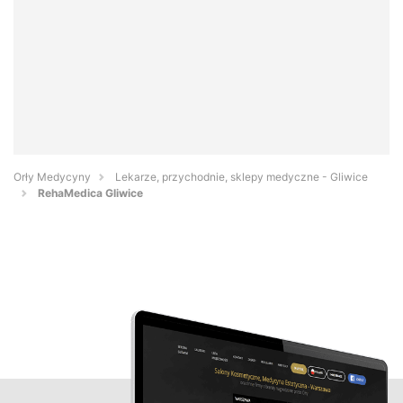
Orły Medycyny
Lekarze, przychodnie, sklepy medyczne - Gliwice
RehaMedica Gliwice