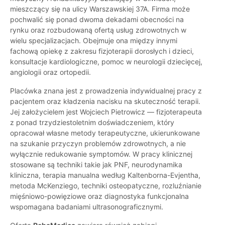
mieszczący się na ulicy Warszawskiej 37A. Firma może
pochwalić się ponad dwoma dekadami obecności na
rynku oraz rozbudowaną ofertą usług zdrowotnych w
wielu specjalizacjach. Obejmuje ona między innymi
fachową opiekę z zakresu fizjoterapii dorosłych i dzieci,
konsultacje kardiologiczne, pomoc w neurologii dziecięcej,
angiologii oraz ortopedii.
Placówka znana jest z prowadzenia indywidualnej pracy z
pacjentem oraz kładzenia nacisku na skuteczność terapii.
Jej założycielem jest Wojciech Pietrowicz — fizjoterapeuta
z ponad trzydziestoletnim doświadczeniem, który
opracował własne metody terapeutyczne, ukierunkowane
na szukanie przyczyn problemów zdrowotnych, a nie
wyłącznie redukowanie symptomów. W pracy klinicznej
stosowane są techniki takie jak PNF, neurodynamika
kliniczna, terapia manualna według Kaltenborna-Evjentha,
metoda McKenziego, techniki osteopatyczne, rozluźnianie
mięśniowo-powięziowe oraz diagnostyka funkcjonalna
wspomagana badaniami ultrasonograficznymi.