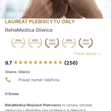
LAUREAT PLEBISCYTU ORŁY
RehaMedica Gliwice
Pokaż więcej >>
9.7
(256)
Gliwice, Gliwice
Pokaż numer telefonu
O firmie:
RehaMedica Wojciech Pietrowicz
to uznany ośrodek
medyczny i rehabilitacyjny działający w Gliwicach,