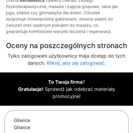
Oferta
RehaMedica
zawiera również zabiegi
fizykoterapeutyczne, masaże i zajęcia grupowe, takie jak
joga, pilates czy gimnastyka dla dzieci. Ośrodek
dysponuje dziewięcioma gabinetami, dwoma salami do
ćwiczeń oraz osobnym pokojem do masażu, co
gwarantuje komfortowe warunki leczenia i regeneracji.
Oceny na poszczególnych stronach
Tylko zalogowani użytkownicy maja dostęp do tych
danych.
Kliknij, aby się zalogować.
To Twoja firma
?
Gratulacje!
Sprawdź jak odebrać materiały
promocyjne!
Gliwice
Gliwice