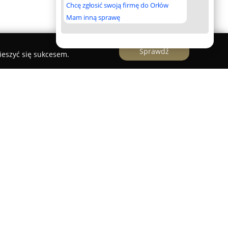
Chcę zgłosić swoją firmę do Orłów
Mam inną sprawę
Sprawdź
ieszyć się sukcesem.
się w Szczecinie przy ulicy Eugeniusza
a szeroki wachlarz usług zdrowotnych. Placówka
owej rehabilitacji, diagnostyce obrazowej USG
ach przeznaczonych zarówno dla dorosłych, jak i
dczeń znajdują się m.in. porady ortopedów
ksacyjne, istotne w wykrywaniu i profilaktyce
u najmłodszych pacjentów. Dodatkowo zakres