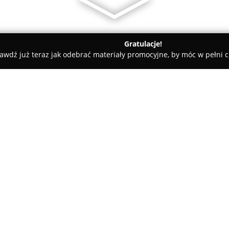
Gratulacje!
awdź już teraz jak odebrać materiały promocyjne, by móc w pełni c
dyczne - Szczecin
Centrum Medyczne SIS
O firmie:
Centrum Medyczne SIS
mieści 
Kwiatkowskiego 1/4B i zapewni
koncentruje się na wieloaspekt
oraz ortopedycznych konsultacj
Pokaż więcej >>
dzieci. Wśród dostępnych świa
dziecięcych oraz badania prelu
dysplazji stawów biodrowych 