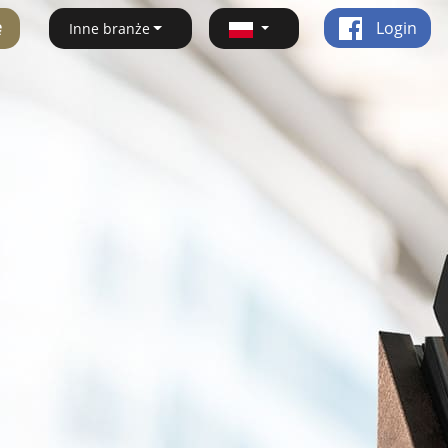
ę
Login
Inne branże