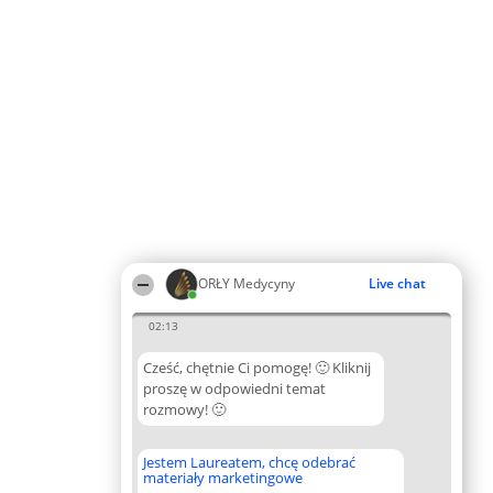
ORŁY Medycyny
Live chat
02:13
Cześć, chętnie Ci pomogę! 🙂 Kliknij
proszę w odpowiedni temat
rozmowy! 🙂
Jestem Laureatem, chcę odebrać
materiały marketingowe