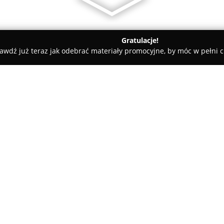
Gratulacje!
awdź już teraz jak odebrać materiały promocyjne, by móc w pełni c
dyczne - Sucha Beskidzka
Feniks - Gabinet Rehabilitacji i Fizyk
oterapii
O firmie:
Feniks Rehabilitacja Fizykoter
nieprzerwanie oferując specjali
fizykoterapii. Zespół wykwalif
skutecznym przywracaniu spraw
Pokaż więcej >>
leczeniu przewlekłych dolegli
obwodowych. Firma prowadzi r
sportowych.