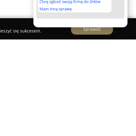
Chcę zgłosić swoją firmę do Orłów
Mam inną sprawę
Sprawdź
ieszyć się sukcesem.
oterapii
apia
działa w Suchej Beskidzkiej od 2000 roku,
styczne usługi z zakresu rehabilitacji oraz
ikowanych ekspertów koncentruje się na
ności narządu ruchu, korekcji wad postawy i
wości bólowych kręgosłupa oraz stawów
ównież kompleksową terapię kontuzji