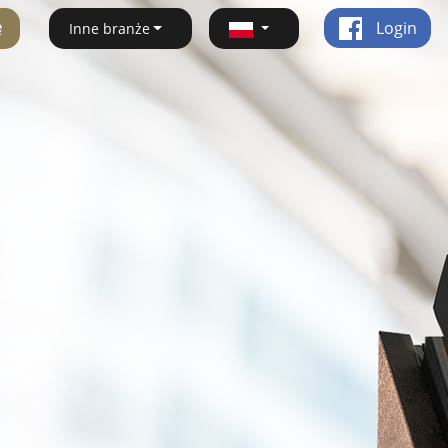
ę
Login
Inne branże