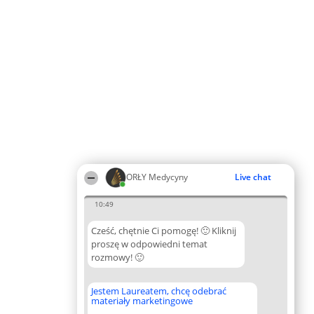
ORŁY Medycyny
Live chat
10:49
Cześć, chętnie Ci pomogę! 🙂 Kliknij
proszę w odpowiedni temat
rozmowy! 🙂
Jestem Laureatem, chcę odebrać
materiały marketingowe