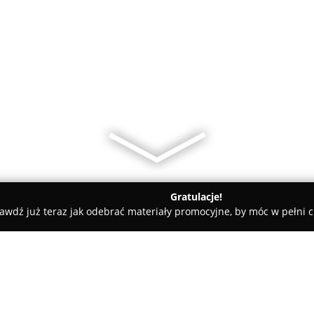
Gratulacje!
awdź już teraz jak odebrać materiały promocyjne, by móc w pełni c
edyczne - Częstochowa
Ośrodek Rehabilitacji. NZOZ