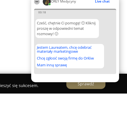
ORŁY Medycyny
Live chat
00:18
Cześć, chętnie Ci pomogę! 🙂 Kliknij
proszę w odpowiedni temat
rozmowy! 🙂
Jestem Laureatem, chcę odebrać
materiały marketingowe
Chcę zgłosić swoją firmę do Orłów
Mam inną sprawę
Sprawdź
ieszyć się sukcesem.