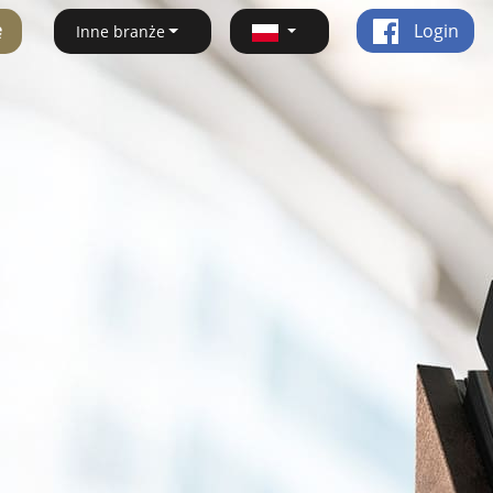
ę
Login
Inne branże