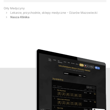
Orły Medycyny
Lekarze, przychodnie, sklepy medyczne - Ożarów Mazowiecki
Nasza Klinika