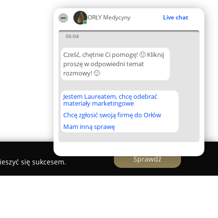
ORŁY Medycyny
Live chat
06:04
Cześć, chętnie Ci pomogę! 🙂 Kliknij
proszę w odpowiedni temat
rozmowy! 🙂
Jestem Laureatem, chcę odebrać
materiały marketingowe
Chcę zgłosić swoją firmę do Orłów
Mam inną sprawę
Sprawdź
ieszyć się sukcesem.