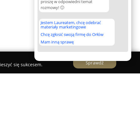
proszę w odpowiedni temat
rozmowy! 🙂
Jestem Laureatem, chcę odebrać
materiały marketingowe
Chcę zgłosić swoją firmę do Orłów
Mam inną sprawę
Sprawdź
ieszyć się sukcesem.
akowie, przy ulicy Kalwaryjskiej 67/1 w centrum
s usług z obszaru fizjoterapii oraz rehabilitacji