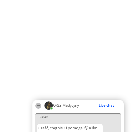
ORŁY Medycyny
Live chat
04:49
Cześć, chętnie Ci pomogę! 🙂 Kliknij