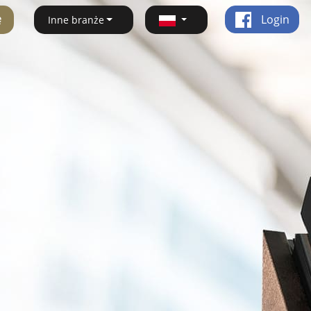
ę
Login
Inne branże