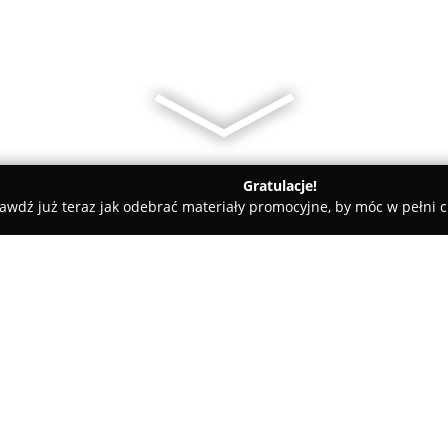
Gratulacje!
awdź już teraz jak odebrać materiały promocyjne, by móc w pełni c
dyczne - Kraków
Chmiel Fizjoterapia
O firmie:
Chmiel Fizjoterapia
działa w Kr
CKmed, i zapewnia szeroki zakre