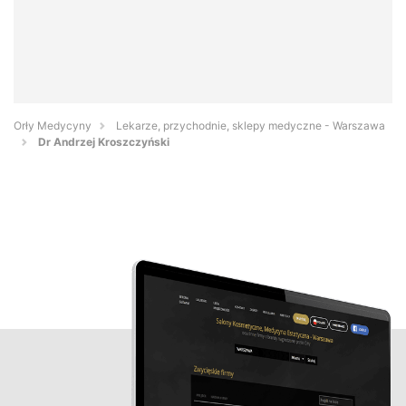
Orły Medycyny
Lekarze, przychodnie, sklepy medyczne - Warszawa
Dr Andrzej Kroszczyński