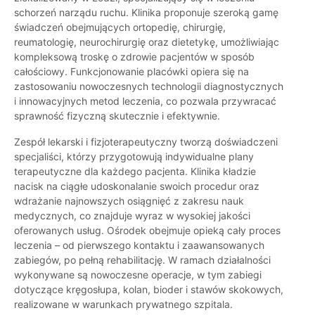
schorzeń narządu ruchu. Klinika proponuje szeroką gamę
świadczeń obejmujących ortopedię, chirurgię,
reumatologię, neurochirurgię oraz dietetykę, umożliwiając
kompleksową troskę o zdrowie pacjentów w sposób
całościowy. Funkcjonowanie placówki opiera się na
zastosowaniu nowoczesnych technologii diagnostycznych
i innowacyjnych metod leczenia, co pozwala przywracać
sprawność fizyczną skutecznie i efektywnie.
Zespół lekarski i fizjoterapeutyczny tworzą doświadczeni
specjaliści, którzy przygotowują indywidualne plany
terapeutyczne dla każdego pacjenta. Klinika kładzie
nacisk na ciągłe udoskonalanie swoich procedur oraz
wdrażanie najnowszych osiągnięć z zakresu nauk
medycznych, co znajduje wyraz w wysokiej jakości
oferowanych usług. Ośrodek obejmuje opieką cały proces
leczenia – od pierwszego kontaktu i zaawansowanych
zabiegów, po pełną rehabilitację. W ramach działalności
wykonywane są nowoczesne operacje, w tym zabiegi
dotyczące kręgosłupa, kolan, bioder i stawów skokowych,
realizowane w warunkach prywatnego szpitala.