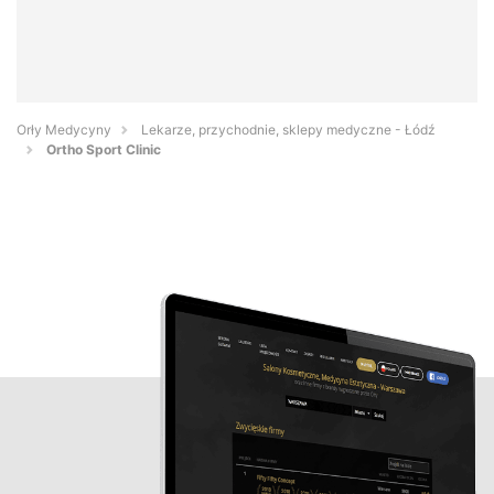
Orły Medycyny
Lekarze, przychodnie, sklepy medyczne - Łódź
Ortho Sport Clinic