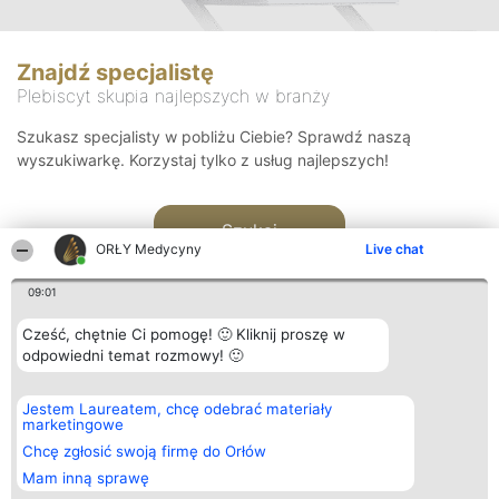
Znajdź specjalistę
Plebiscyt skupia najlepszych w branży
Szukasz specjalisty w pobliżu Ciebie? Sprawdź naszą
wyszukiwarkę. Korzystaj tylko z usług najlepszych!
Szukaj
ORŁY Medycyny
Live chat
09:01
Cześć, chętnie Ci pomogę! 🙂 Kliknij proszę w
odpowiedni temat rozmowy! 🙂
Organizator plebiscytu
Plebiscyt
Kontakt
Jestem Laureatem, chcę odebrać materiały
Bright Side Solutions sp. z o.
Laureaci
Kontakt
marketingowe
o. sp. k.
Lista
ul. Ruska 22
wszystkich
Chcę zgłosić swoją firmę do Orłów
Wrocław 50-079
Laureatów
Mam inną sprawę
KRS 0000749100 | Regon
Zasady
381313360 | NIP 8943132676
Regulamin