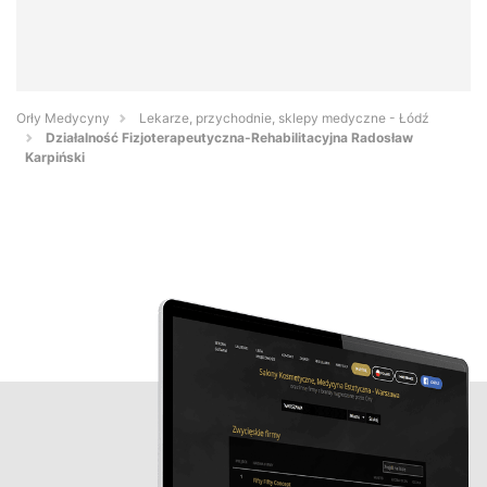
Orły Medycyny
Lekarze, przychodnie, sklepy medyczne - Łódź
Działalność Fizjoterapeutyczna-Rehabilitacyjna Radosław
Karpiński