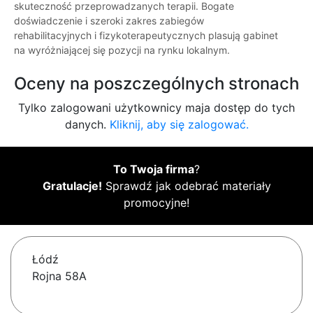
skuteczność przeprowadzanych terapii. Bogate
doświadczenie i szeroki zakres zabiegów
rehabilitacyjnych i fizykoterapeutycznych plasują gabinet
na wyróżniającej się pozycji na rynku lokalnym.
Oceny na poszczególnych stronach
Tylko zalogowani użytkownicy maja dostęp do tych
danych.
Kliknij, aby się zalogować.
To Twoja firma
?
Gratulacje!
Sprawdź jak odebrać materiały
promocyjne!
Łódź
Rojna 58A