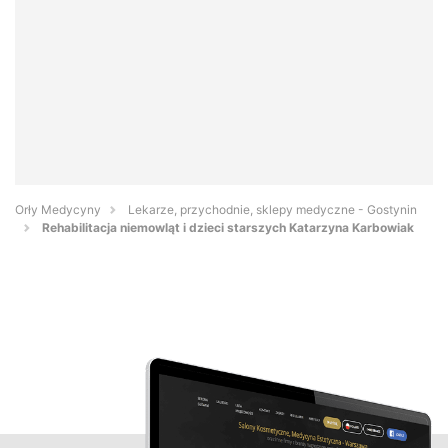
Orły Medycyny
Lekarze, przychodnie, sklepy medyczne - Gostynin
Rehabilitacja niemowląt i dzieci starszych Katarzyna Karbowiak