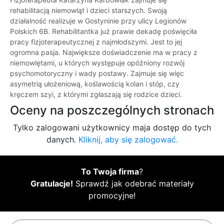
rehabilitacją niemowląt i dzieci starszych. Swoją
działalność realizuje w Gostyninie przy ulicy Legionów
Polskich 6B. Rehabilitantka już prawie dekadę poświęciła
pracy fizjoterapeutycznej z najmłodszymi. Jest to jej
ogromna pasja. Największe doświadczenie ma w pracy z
niemowlętami, u których występuje opóźniony rozwój
psychomotoryczny i wady postawy. Zajmuje się więc
asymetrią ułożeniową, koślawością kolan i stóp, czy
kręczem szyi, z którymi zgłaszają się rodzice dzieci.
Oceny na poszczególnych stronach
Tylko zalogowani użytkownicy maja dostęp do tych
danych.
Kliknij, aby się zalogować.
To Twoja firma
?
Gratulacje!
Sprawdź jak odebrać materiały
promocyjne!