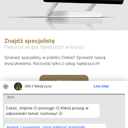
Znajdź specjalistę
Plebiscyt skupia najlepszych w branży
Szukasz specjalisty w pobliżu Ciebie? Sprawdź naszą
wyszukiwarkę. Korzystaj tylko z usług najlepszych!
Szukaj
ORŁY Medycyny
Live chat
20:11
Cześć, chętnie Ci pomogę! 🙂 Kliknij proszę w
odpowiedni temat rozmowy! 🙂
Organizator plebiscytu
Plebiscyt
Kontakt
Jestem Laureatem, chcę odebrać materiały
Bright Side Solutions sp. z o.
Laureaci
Kontakt