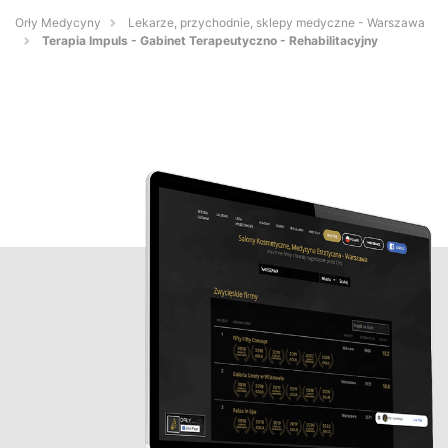
Orły Medycyny
Lekarze, przychodnie, sklepy medyczne - Warszawa
Terapia Impuls - Gabinet Terapeutyczno - Rehabilitacyjny