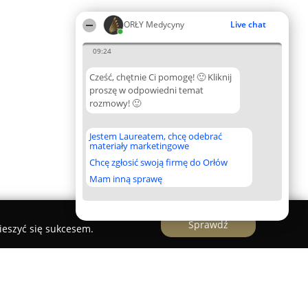
ORŁY Medycyny
Live chat
09:24
Cześć, chętnie Ci pomogę! 🙂 Kliknij
proszę w odpowiedni temat
rozmowy! 🙂
Jestem Laureatem, chcę odebrać
materiały marketingowe
Chcę zgłosić swoją firmę do Orłów
Mam inną sprawę
Sprawdź
ieszyć się sukcesem.