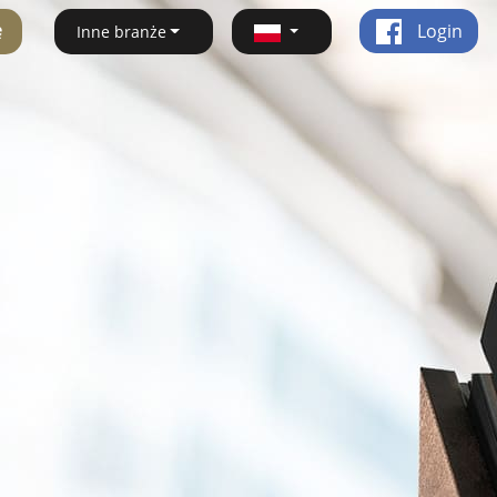
ę
Login
Inne branże