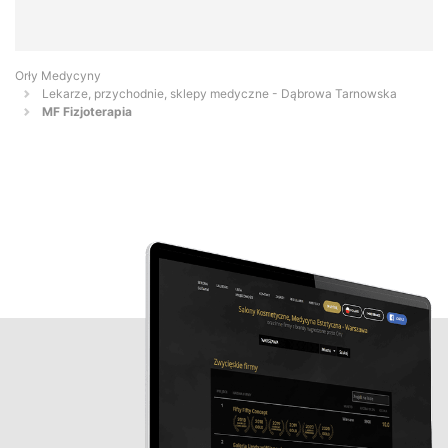
Orły Medycyny
Lekarze, przychodnie, sklepy medyczne - Dąbrowa Tarnowska
MF Fizjoterapia