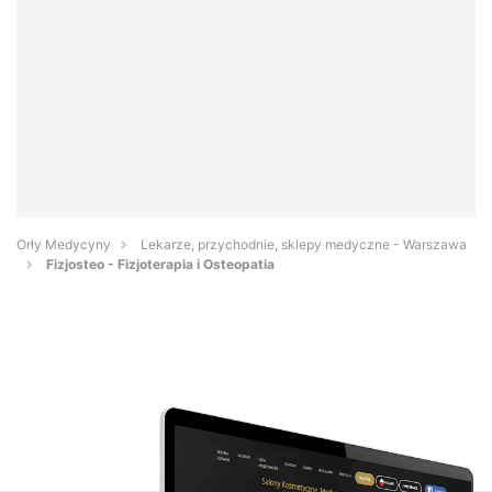
Orły Medycyny
Lekarze, przychodnie, sklepy medyczne - Warszawa
Fizjosteo - Fizjoterapia i Osteopatia