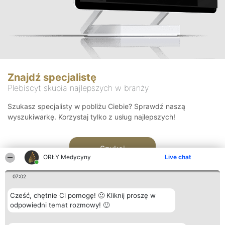
Znajdź specjalistę
Plebiscyt skupia najlepszych w branży
Szukasz specjalisty w pobliżu Ciebie? Sprawdź naszą
wyszukiwarkę. Korzystaj tylko z usług najlepszych!
Szukaj
ORŁY Medycyny
Live chat
07:02
Cześć, chętnie Ci pomogę! 🙂 Kliknij proszę w
odpowiedni temat rozmowy! 🙂
Organizator plebiscytu
Plebiscyt
Kontakt