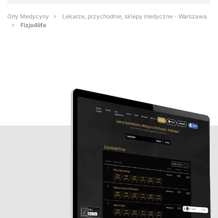
Orły Medycyny
Lekarze, przychodnie, sklepy medyczne - Warszawa
Fizjo4life