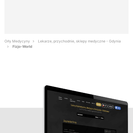
Orły Medycyny
Lekarze, przychodnie, sklepy medyczne - Gdynia
Fizjo-World