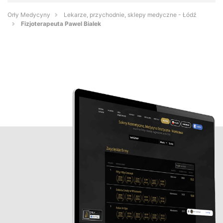
Orły Medycyny
Lekarze, przychodnie, sklepy medyczne - Łódź
Fizjoterapeuta Pawel Bialek