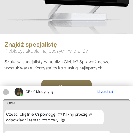
Znajdź specjalistę
Plebiscyt skupia najlepszych w branży
Szukasz specjalisty w pobliżu Ciebie? Sprawdź naszą
wyszukiwarkę. Korzystaj tylko z usług najlepszych!
Szukaj
ORŁY Medycyny
Live chat
08:44
Cześć, chętnie Ci pomogę! 🙂 Kliknij proszę w
odpowiedni temat rozmowy! 🙂
Organizator plebiscytu
Plebiscyt
Kontakt