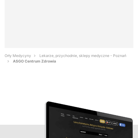
Orły Medycyny
Lekarze, przychodnie, sklepy medyczne - Poznań
ASGO Centrum Zdrowia