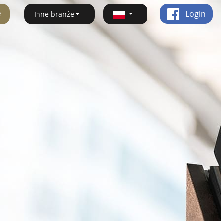
ę
Login
Inne branże