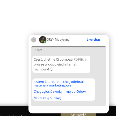
ORŁY Medycyny
Live chat
11:20
Cześć, chętnie Ci pomogę! 🙂 Kliknij
proszę w odpowiedni temat
rozmowy! 🙂
Jestem Laureatem, chcę odebrać
materiały marketingowe
Chcę zgłosić swoją firmę do Orłów
Mam inną sprawę
Sprawdź