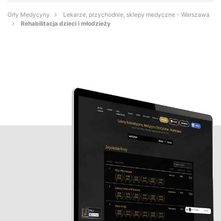
Orły Medycyny
Lekarze, przychodnie, sklepy medyczne - Warszawa
Rehabilitacja dzieci i młodzieży