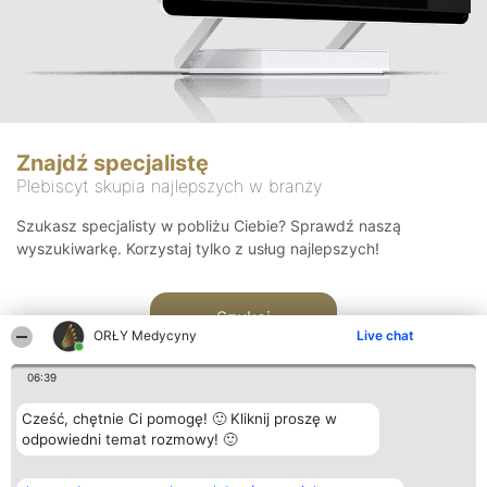
Znajdź specjalistę
Plebiscyt skupia najlepszych w branży
Szukasz specjalisty w pobliżu Ciebie? Sprawdź naszą
wyszukiwarkę. Korzystaj tylko z usług najlepszych!
Szukaj
ORŁY Medycyny
Live chat
06:39
Cześć, chętnie Ci pomogę! 🙂 Kliknij proszę w
odpowiedni temat rozmowy! 🙂
Organizator plebiscytu
Plebiscyt
Kontakt