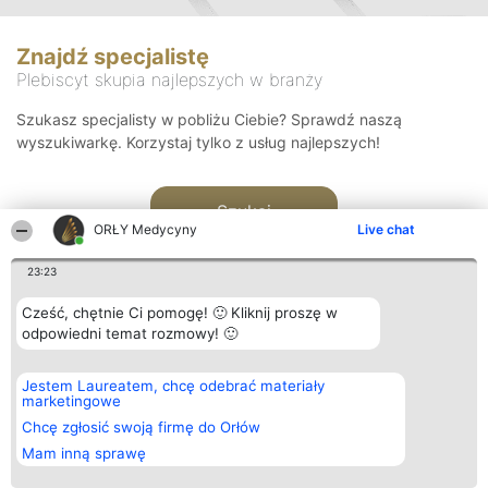
Znajdź specjalistę
Plebiscyt skupia najlepszych w branży
Szukasz specjalisty w pobliżu Ciebie? Sprawdź naszą
wyszukiwarkę. Korzystaj tylko z usług najlepszych!
Szukaj
ORŁY Medycyny
Live chat
23:23
Cześć, chętnie Ci pomogę! 🙂 Kliknij proszę w
odpowiedni temat rozmowy! 🙂
Organizator plebiscytu
Plebiscyt
Kontakt
Jestem Laureatem, chcę odebrać materiały
Bright Side Solutions sp. z o.
Laureaci
Kontakt
marketingowe
o. sp. k.
Lista
ul. Ruska 22
wszystkich
Chcę zgłosić swoją firmę do Orłów
Wrocław 50-079
Laureatów
Mam inną sprawę
KRS 0000749100 | Regon
Zasady
381313360 | NIP 8943132676
Regulamin
+48 508 492 400
Polityka