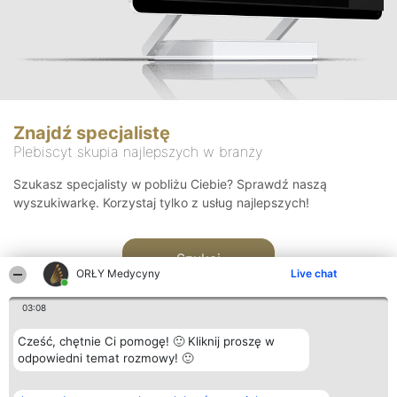
Znajdź specjalistę
Plebiscyt skupia najlepszych w branży
Szukasz specjalisty w pobliżu Ciebie? Sprawdź naszą
wyszukiwarkę. Korzystaj tylko z usług najlepszych!
Szukaj
ORŁY Medycyny
Live chat
03:08
Cześć, chętnie Ci pomogę! 🙂 Kliknij proszę w
odpowiedni temat rozmowy! 🙂
Organizator plebiscytu
Plebiscyt
Kontakt