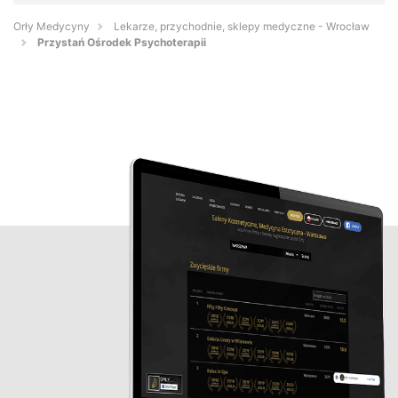
Orły Medycyny
Lekarze, przychodnie, sklepy medyczne - Wrocław
Przystań Ośrodek Psychoterapii