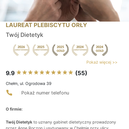
LAUREAT PLEBISCYTU ORŁY
Twój Dietetyk
Pokaż więcej >>
9.9
(55)
Chełm, ul. Ogrodowa 39
Pokaż numer telefonu
O firmie:
Twój Dietetyk
to uznany gabinet dietetyczny prowadzony
przez Annę Roczon i usytuowany w Chełmie przy ulicy