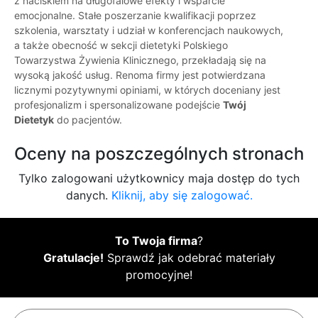
z naciskiem na długofalowe efekty i wsparcie
emocjonalne. Stałe poszerzanie kwalifikacji poprzez
szkolenia, warsztaty i udział w konferencjach naukowych,
a także obecność w sekcji dietetyki Polskiego
Towarzystwa Żywienia Klinicznego, przekładają się na
wysoką jakość usług. Renoma firmy jest potwierdzana
licznymi pozytywnymi opiniami, w których doceniany jest
profesjonalizm i spersonalizowane podejście
Twój
Dietetyk
do pacjentów.
Oceny na poszczególnych stronach
Tylko zalogowani użytkownicy maja dostęp do tych
danych.
Kliknij, aby się zalogować.
To Twoja firma
?
Gratulacje!
Sprawdź jak odebrać materiały
promocyjne!