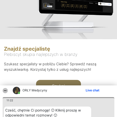
Znajdź specjalistę
Plebiscyt skupia najlepszych w branży
Szukasz specjalisty w pobliżu Ciebie? Sprawdź naszą
wyszukiwarkę. Korzystaj tylko z usług najlepszych!
Szukaj
ORŁY Medycyny
Live chat
11:22
Cześć, chętnie Ci pomogę! 🙂 Kliknij proszę w
odpowiedni temat rozmowy! 🙂