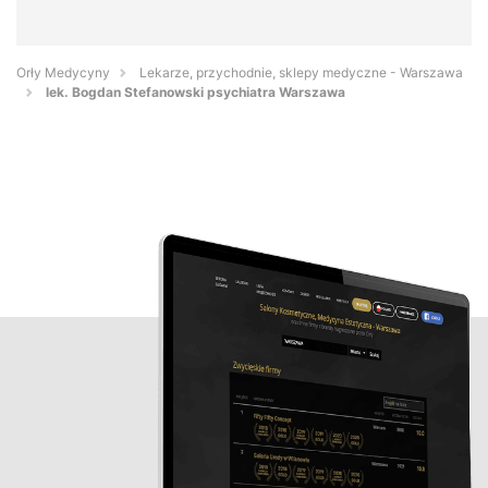
Orły Medycyny
Lekarze, przychodnie, sklepy medyczne - Warszawa
lek. Bogdan Stefanowski psychiatra Warszawa