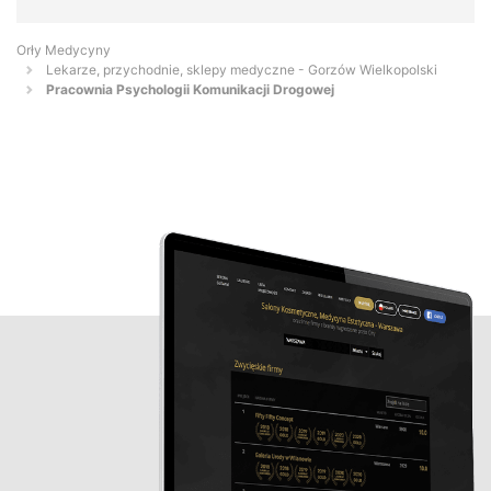
Orły Medycyny
Lekarze, przychodnie, sklepy medyczne - Gorzów Wielkopolski
Pracownia Psychologii Komunikacji Drogowej