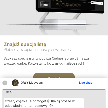
Znajdź specjalistę
Plebiscyt skupia najlepszych w branży
Szukasz specjalisty w pobliżu Ciebie? Sprawdź naszą
wyszukiwarkę. Korzystaj tylko z usług najlepszych!
Szukaj
ORŁY Medycyny
Live chat
19:23
Cześć, chętnie Ci pomogę! 🙂 Kliknij proszę w
odpowiedni temat rozmowy! 🙂